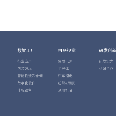
数智工厂
机器视觉
研发创
行业应用
集成电路
研发实力
包装码垛
半导体
科研合作
智能物流及仓储
汽车锂电
数字化软件
纺织&薄膜
非标设备
通用机台