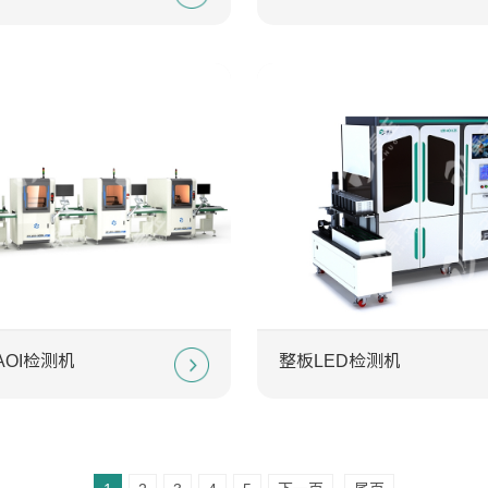
 AOI检测机
整板LED检测机