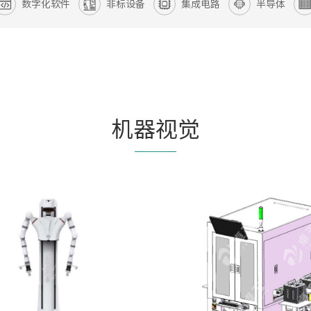
数字化软件
非标设备
集成电路
半导体
机器视觉