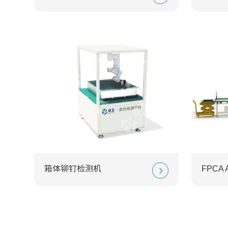
箱体铆钉检测机
FPCA