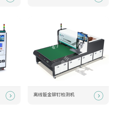
离线钣金铆钉检测机