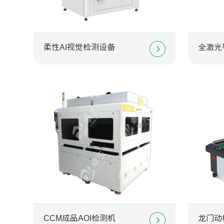
柔性AI视觉检测设备
全激光
CCM成品AOI检测机
龙门动