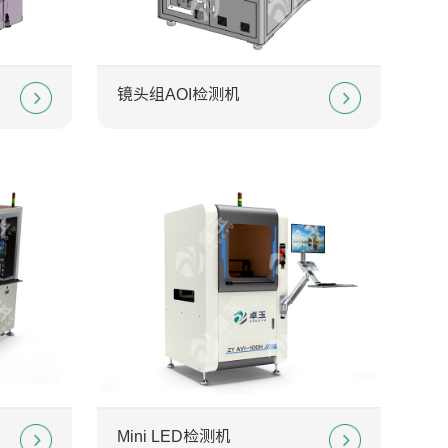
镜头组AOI检测机
Mini LED检测机