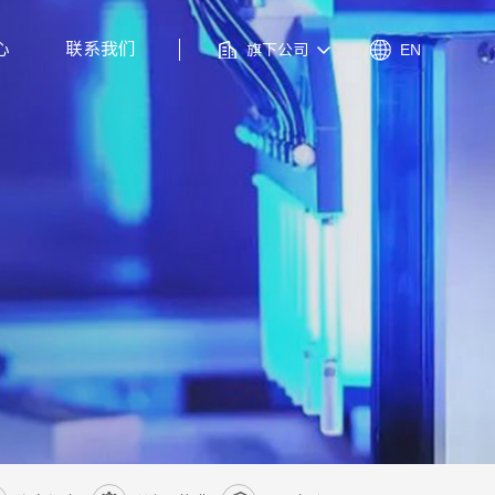
心
联系我们
旗下公司
EN