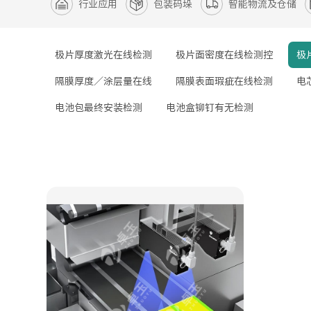
行业应用
包装码垛
智能物流及仓储
极片厚度激光在线检测
极片面密度在线检测控
极
隔膜厚度／涂层量在线
隔膜表面瑕疵在线检测
电
电池包最终安装检测
电池盒铆钉有无检测