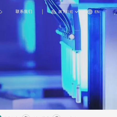
心
联系我们
旗下公司
EN