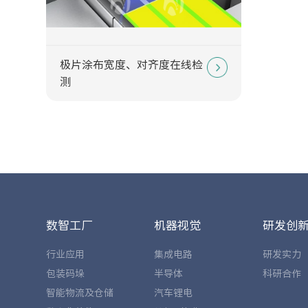
极片涂布宽度、对齐度在线检
测
数智工厂
机器视觉
研发创
行业应用
集成电路
研发实力
包装码垛
半导体
科研合作
智能物流及仓储
汽车锂电