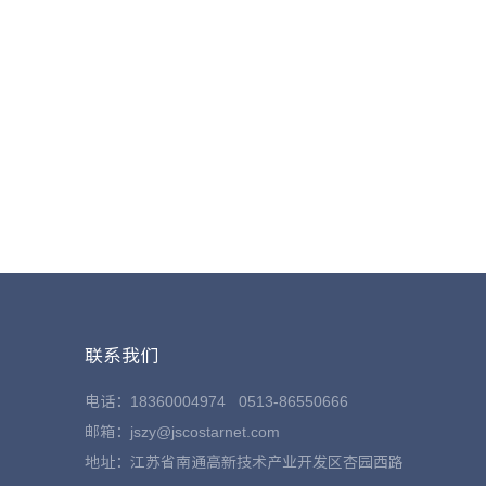
联系我们
电话：
18360004974
0513-86550666
邮箱：jszy@jscostarnet.com
地址：江苏省南通高新技术产业开发区杏园西路