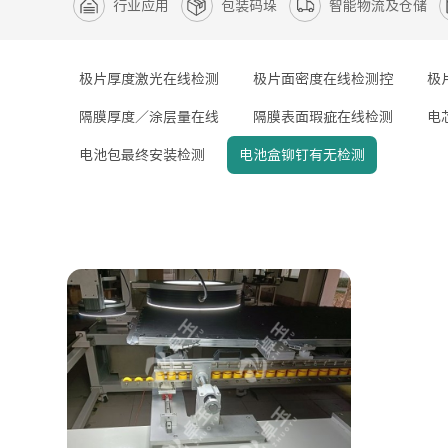
行业应用
包装码垛
智能物流及仓储
极片厚度激光在线检测
极片面密度在线检测控
极
隔膜厚度／涂层量在线
隔膜表面瑕疵在线检测
电
电池包最终安装检测
电池盒铆钉有无检测