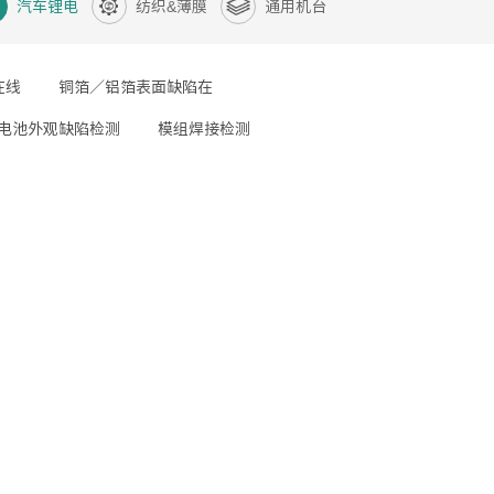
汽车锂电
纺织&薄膜
通用机台
在线
铜箔／铝箔表面缺陷在
电池外观缺陷检测
模组焊接检测