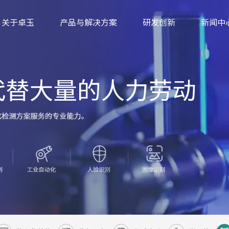
关于卓玉
产品与解决方案
研发创新
新闻中